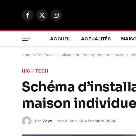
Facebook
X
Instagram
(Twitter)
ACCUEIL
ACTUALITÉS
MAIS
Home
»
Schéma d’installation de fibre optique pour maison indi
HIGH TECH
Schéma d’installa
maison individue
Par
Zayd
Mis à jour:
24 décembre 2024