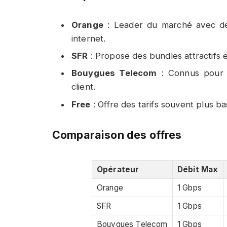
Orange
: Leader du marché avec des
internet.
SFR
: Propose des bundles attractifs e
Bouygues Telecom
: Connus pour l
client.
Free
: Offre des tarifs souvent plus b
Comparaison des offres
Opérateur
Débit Max
Orange
1 Gbps
SFR
1 Gbps
Bouygues Telecom
1 Gbps