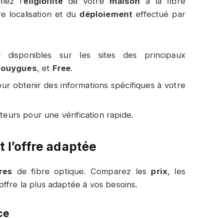
fiez l’
éligibilité
de votre
maison
à la fibre
e localisation et du
déploiement
effectué par
é
disponibles sur les sites des principaux
Bouygues
, et
Free
.
ur obtenir des informations spécifiques à votre
eurs pour une vérification rapide.
t l’offre adaptée
res
de fibre optique. Comparez les
prix
, les
l’offre la plus adaptée à vos besoins.
ce