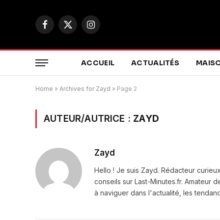
Facebook
X
Instagram
(Twitter)
ACCUEIL
ACTUALITÉS
MAIS
Home
»
Archives for Zayd
»
Page 2
AUTEUR/AUTRICE :
ZAYD
Zayd
Hello ! Je suis Zayd. Rédacteur curie
conseils sur Last-Minutes.fr. Amateur 
à naviguer dans l'actualité, les tendan